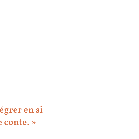
tégrer en si
e conte. »