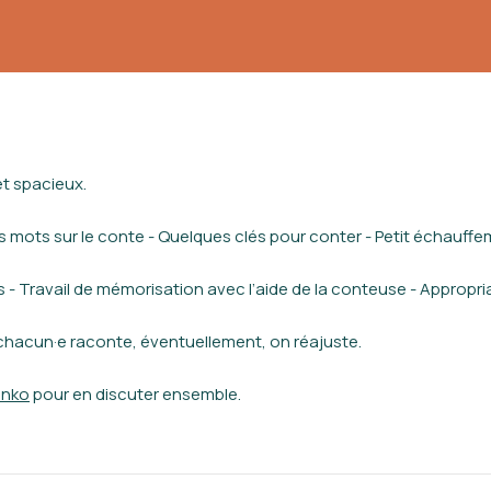
et spacieux.
s mots sur le conte - Quelques clés pour conter - Petit échauffe
 - Travail de mémorisation avec l’aide de la conteuse - Appropri
: chacun·e raconte, éventuellement, on réajuste.
enko
pour en discuter ensemble.